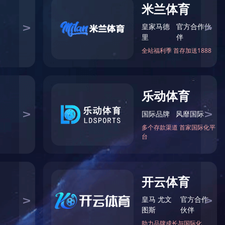
稳压器
调压器
机起动柜
UPS不间断电源