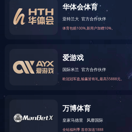
PRODUCT
产品分类
单相变压器
三相变
逆变器
直流电
电力电容器
特种变