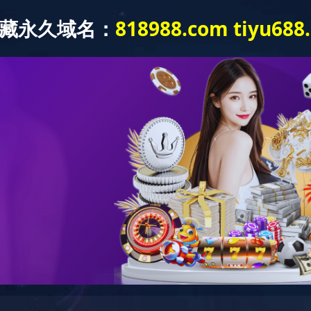
网站！
分类
荣誉资质
厂区设备
人才招聘
米