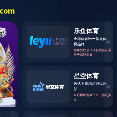
设为主页
添加收藏
地址导航
兰网站
销售网点
联系我们