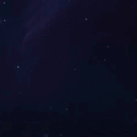
共
65
条记录 当前第
2
/9页次
米兰网站
上一页
下一页
末页
转至第
关于我们
产品列表
联系我们
公司简介
单相变压器
三相变压器
米兰网站_米兰网页
荣誉资质
电抗器
稳压器
厂址：山东省
客户反馈
调压器
逆变器
发龙山路50号
人才招聘
直流电源
充电机
业务电话：0532
销售网点
电机起动柜
UPS不间断电源
物流电话：053
电力电容器
特种变压器
rights Reserved 版权所有 未经许可不得使用、转载、摘编。