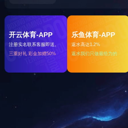
R型变压器
SLD系列固定升降压变压器（220V/110V
)