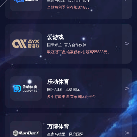
兰宇资质
兰宇资质