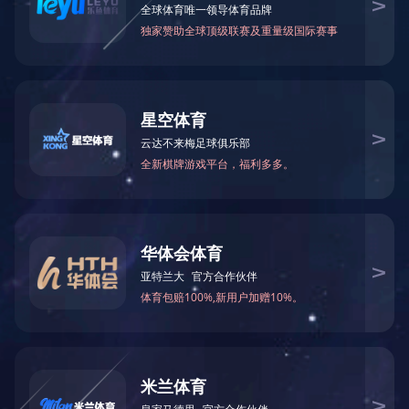
兰宇资质
兰宇资质
兰宇资质
兰宇资质